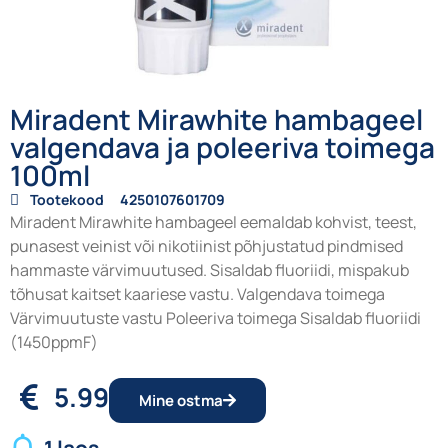
Miradent Mirawhite hambageel
valgendava ja poleeriva toimega
100ml
Tootekood
4250107601709
Miradent Mirawhite hambageel eemaldab kohvist, teest,
punasest veinist või nikotiinist põhjustatud pindmised
hammaste värvimuutused. Sisaldab fluoriidi, mispakub
tõhusat kaitset kaariese vastu. Valgendava toimega
Värvimuutuste vastu Poleeriva toimega Sisaldab fluoriidi
(1450ppmF)
5.99
Mine ostma