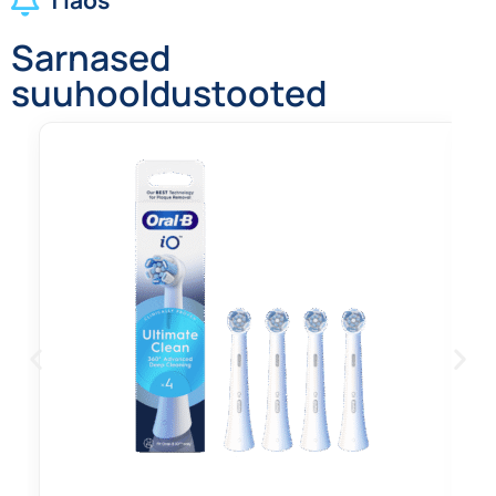
1 laos
Sarnased
suuhooldustooted