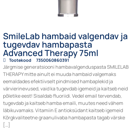
SmileLab hambaid valgendav ja
tugevdav hambapasta
Advanced Therapy 75ml
Tootekood
7350060860391
Järgmise generatsiooni hambavalgenduspasta SMILELAB
THERAPY mitte ainult ei muuda hambaid valgemaks
eemaldades efektiivselt pindmised hambaplekid ja
värvierinevused, vaid ka tugevdab igemeid ja kaitseb neid
põletike eest! Sisaldab fluoriidi. Vedel email tervendab,
tugevdab ja kaitseb hamba emaili, muutes need vähem
läbikuvamaks. Vitamiin E antioksüdant kaitseb igemeid
Kõrgkvaliteetne graanulivaba hambapasta tagab värske
[…]