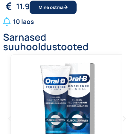
11.9
Mine ostma
10 laos
Sarnased
suuhooldustooted